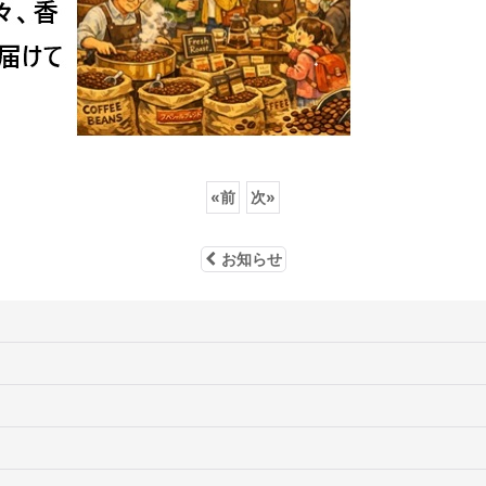
«
前
次
»
お知らせ