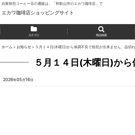
自家焙煎コーヒー豆の通販は、「和歌山市のエカワ珈琲店」で
エカワ珈琲店ショッピングサイト
カテゴリ
商品検索
ホーム
>
お知らせ
>
５月１４日(木曜日)から体調不良で焙煎が出来ません。品切
５月１４日(木曜日)か
2026
05
16
年
月
日