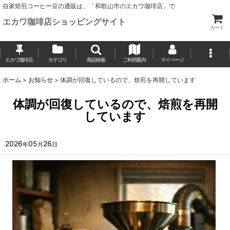
自家焙煎コーヒー豆の通販は、「和歌山市のエカワ珈琲店」で
エカワ珈琲店ショッピングサイト
カート
エカワ珈琲店
カテゴリ
商品検索
ご利用案内
マイページ
ホーム
>
お知らせ
>
体調が回復しているので、焙煎を再開しています
体調が回復しているので、焙煎を再開
しています
2026
05
26
年
月
日